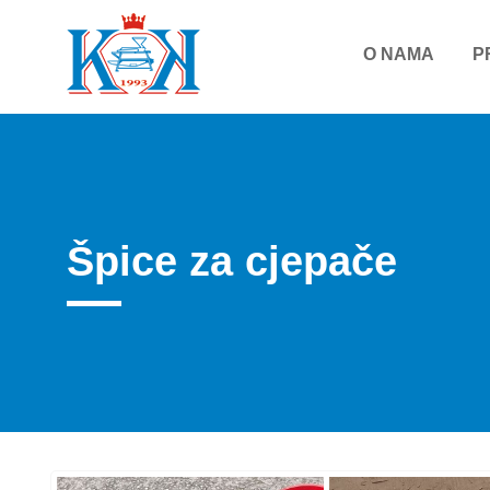
O NAMA
P
Špice za cjepače