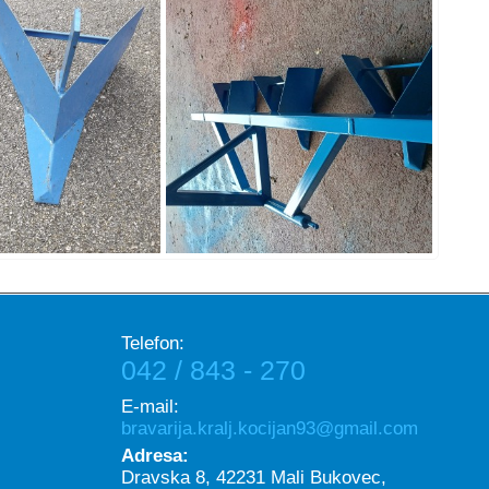
Telefon:
042 / 843 - 270
E-mail:
bravarija.kralj.kocijan93@gmail.com
Adresa:
Dravska 8, 42231 Mali Bukovec,