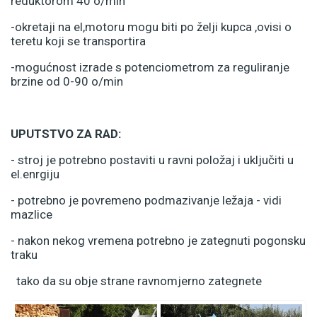
reduktorom 40 o/min
-okretaji na el,motoru mogu biti po želji kupca ,ovisi o
teretu koji se transportira
-mogućnost izrade s potenciometrom za reguliranje
brzine od 0-90 o/min
UPUTSTVO ZA RAD:
- stroj je potrebno postaviti u ravni položaj i uključiti u
el.enrgiju
- potrebno je povremeno podmazivanje ležaja - vidi
mazlice
- nakon nekog vremena potrebno je zategnuti pogonsku
traku
tako da su obje strane ravnomjerno zategnete