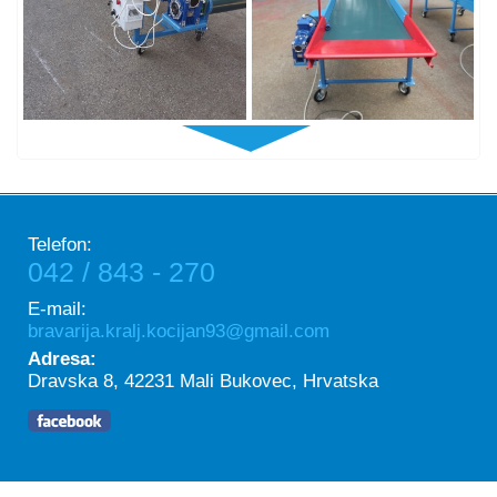
Telefon:
042 / 843 - 270
E-mail:
bravarija.kralj.kocijan93@gmail.com
Adresa:
Dravska 8, 42231 Mali Bukovec, Hrvatska