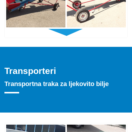
Transporteri
Transportna traka za ljekovito bilje