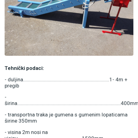
Tehnički podaci:
- duljina......................................................................1- 4m +
pregib
-
širina....................................................................................400m
- transportna traka je gumena s gumenim lopaticama
širine 350mm
- visina 2m nosi na