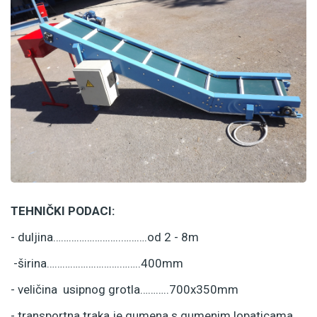
TEHNIČKI PODACI:
- duljina……………………..……….od 2 - 8m
-širina……………………….……..400mm
- veličina usipnog grotla………..700x350mm
- transportna traka je gumena s gumenim lopaticama