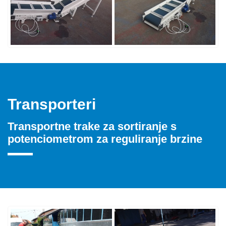
Transporteri
Transportne trake za sortiranje s
potenciometrom za reguliranje brzine